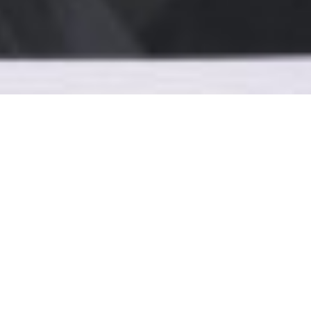
Une expertise tournée vers le droit des
affaires
Notre cabinet
mdl société d’avocats est un
cabinet créé en 2007
qui conseille,